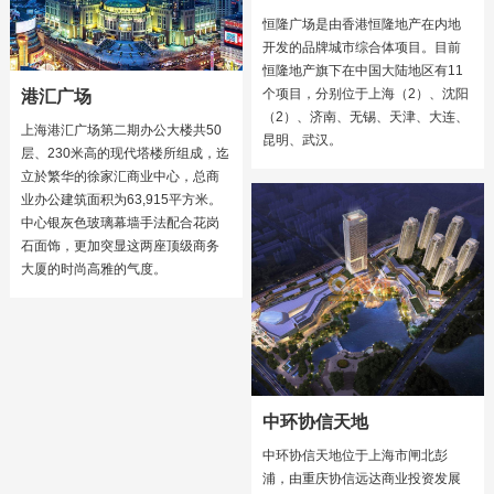
恒隆广场是由香港恒隆地产在内地
开发的品牌城市综合体项目。目前
恒隆地产旗下在中国大陆地区有11
个项目，分别位于上海（2）、沈阳
港汇广场
（2）、济南、无锡、天津、大连、
上海港汇广场第二期办公大楼共50
昆明、武汉。
层、230米高的现代塔楼所组成，迄
立於繁华的徐家汇商业中心，总商
业办公建筑面积为63,915平方米。
中心银灰色玻璃幕墙手法配合花岗
石面饰，更加突显这两座顶级商务
大厦的时尚高雅的气度。
中环协信天地
中环协信天地位于上海市闸北彭
浦，由重庆协信远达商业投资发展