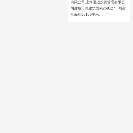
有限公司,上海远运投资管理有限公
司建成，总建筑面积268127，总占
地面积56109平米。
济南世贸国际广场
济南世茂国际广场北依金街泉城
路，南止黑虎泉西路，东靠黑虎泉
北路，济南世茂国际广场占地面积